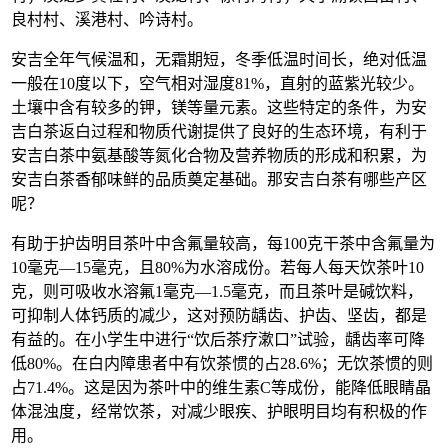
良村村、溪港村、吟诗村。
安吉全年气候温和，无霜期短，冬季低温时间长，绝对低温
一般在10度以下，空气相对湿度81%，直射的蓝紫光较少。
土壤中含有较多的钾，镁等量元素。这些特定的条件，为安
吉白茶返白过程和物质代谢提供了良好的生态环境，有利于
安吉白茶中氨基酸等氮化合物及营养物质的形成和积累，为
安吉白茶香郁味鲜的品质奠定基础。那安吉白茶有哪些产区
呢？
有助于护齿明目茶叶中含氟量较高，每100克干茶中含氟量为
10毫克—15毫克，且80%为水溶成份。若每人每天饮茶叶10
克，则可吸收水溶氟1毫克—1.5毫克，而且茶叶是碱饮料，
可抑制人体钙质的减少，这对预防龋齿、护齿、坚齿，都是
有益的。在小学生中进行“饮后茶疗漱口”试验，龋齿率可降
低80%。在白内障患者中有饮茶惯的占28.6%；无饮茶惯的则
占71.4%。这是因为茶叶中的维生素C等成份，能降低眼睛晶
体混浊度，经常饮茶，对减少眼疾、护眼明目均有积极的作
用。