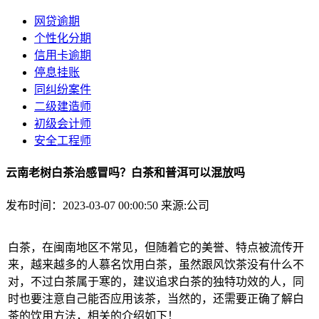
网贷逾期
个性化分期
信用卡逾期
停息挂账
同纠纷案件
二级建造师
初级会计师
安全工程师
云南老树白茶治感冒吗？白茶和普洱可以混放吗
发布时间：2023-03-07 00:00:50
来源:公司
白茶，在闽南地区不常见，但随着它的美誉、特点被流传开
来，越来越多的人慕名饮用白茶，虽然跟风饮茶没有什么不
对，不过白茶属于寒的，建议追求白茶的独特功效的人，同
时也要注意自己能否应用该茶，当然的，还需要正确了解白
茶的饮用方法，相关的介绍如下！