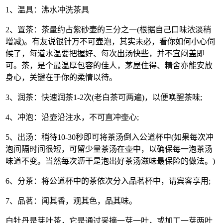
1、温具：沸水冲洗茶具
2、置茶：茶量约占紫砂壶的三分之一(根据自己口味浓淡稍
增减)。有友说银针万不可壶泡，其实未必，看你如何小心伺
候了，每道水温要把握好、每次出汤快些，并不宜闷盖即
可。茶，是个最温厚包容的佳人，茅屋住得、精舍亦能安放
身心，关键在于你的柔情以待。
3、润茶：快速润茶1-2次(老白茶可两遍)，以便唤醒茶味;
4、冲泡：沿壶沿注水，不可直冲壶心;
5、出汤：稍待10-30秒即可将茶汤倒入公道杯中(如果每次冲
泡间隔时间很短，可留少量茶汤在壶中，以确保每一泡茶汤
味道不变。当然每次沥干是泡出好茶汤滋味最保险的做法。)
6、分茶：将公道杯中的茶依次分入品茗杯中，请宾客享用;
7、品茗：闻其香，观其色，品其味。
白牡丹是芽叶茶，它是通过采摘一芽一叶，或加工一芽两叶