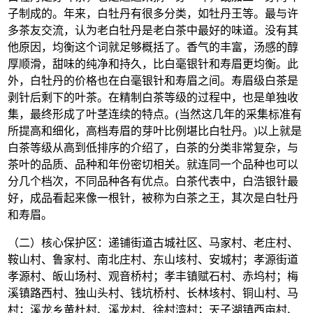
子制成的。年来，白牡丹有很多分类，如牡丹王等。最与许
多茶友交流，认为老白牡丹是老白茶中最好的味道。没有其
他原因，均衡这个词就足够概括了。香气的丰富，汤感的醇
厚顺滑，甜味的纯净和持久，比白毫银针和寿眉更均衡。此
外，白牡丹的价格也在白毫银针和寿眉之间。寿眉级白茶是
剥针后剩下的叶茶。在精制白茶等级的过程中，也是单独收
集，最终形成了叶茎连续的特点。(当然这几年的采集标准有
所提高和细化，高档寿眉的芽叶比例堪比白牡丹。)以上就是
白茶等级从高到低排序的介绍了，白茶的分类非常复杂，与
茶叶的品质、品种和年份密切相关。就连同一个品种也可以
分几个档次，不同品种各有优点。白茶代表中，白浩银针最
好，成品看起来像一根针，被称为白茶之王，其次是白牡丹
和寿眉。
（二）核心保护区：递铺街道古城社区、马家村、老庄村、
鞍山村、鲁家村、南北庄村、东山垓村、安城村；孝源街道
孝源村、皈山场村、观音桥村；孝丰镇赋石村、赤坞村；梅
溪镇路西村、独山头村、钱坑桥村、长林垓村、铜山村、马
村；溪龙乡黄杜村、溪龙村、徐村湾村；天子湖镇西亩村、