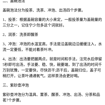
二、盖碗泡法
盖碗泡法分为投茶、洗茶、冲泡、出汤四个步骤。
1、投茶：根据盖碗容量的大小来定，一般投茶量为盖碗量的
三分之一，记住宁少勿多这个词就好。
2、润茶：洗茶即醒茶
3、冲泡：冲泡的水温宜高，手法是沿盖碗边沿缓缓注入，水
流一定要低，不能对着茶叶冲。
4、出汤：出汤要把握两点，就是时间和手法，注完水后停留
5秒即可出汤，手法要、稳、快，碗要端，到了出汤的时间千
万别犹豫，一定要快，尽快沥干;沥干后，盖碗归位，盖子可
稍打开，让茶叶通通氧气，这样茶汤会更好喝。
三、紫砂壶冲泡
紫砂壶冲泡分为温具、置茶、醒茶、冲泡、出汤、分茶和品
茗7个步骤。