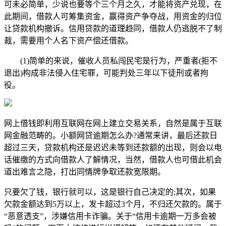
可未必简单，少说也要等个三个月之久，才能将资产兑现，在
此期间，借款人可筹集资金，赢得资产争夺战，用资金的归位
让贷款机构撤诉。信用贷款的道理趋同，借款人仍逃脱不了制
裁，需要用个人名下资产偿还借款。
(1)简单的来说，催收人员私闯民宅是行为，严重者(拒不
退出)构成非法侵入住宅罪，可能判处三年以下徒刑或者拘
役。
网上借钱即利用互联网在网上建立交易关系，自然是属于互联
网金融范畴的。小额网贷逾期怎么办?通常来讲，最后还款日
超过三天，贷款机构还是迟迟未等到还款额的出现，则会以电
话催缴的方式向借款人了解情况，当然，借款人也可借此机会
道出难言之隐，打出同情牌争取还款宽限期。
只要欠了钱，银行就可以，这是银行自己决定的;其次，如果
欠款金额达到5万以上，发卡超过3个月，不归还欠款的。属于
“恶意透支”，涉嫌信用卡诈骗。关于“信用卡逾期一万多会被