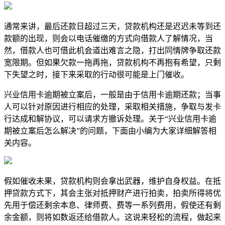
通常来讲，最后还款日超过三天，贷款机构还是迟迟未等到还
款额的出现，则会以电话催缴的方式向借款人了解情况，当
然，借款人也可借此机会道出难言之隐，打出同情牌争取还款
宽限期。但如果欠款一拖再拖，贷款机构不再抱有希望，只剩
下失望之时，接下来采取的行动很可能是上门催收。
兴业信用卡逾期被立案后，一般是由于信用卡逾期还款；当事
人可以针对原因进行相应的处理，采取相关措施，争取与发卡
行达成和解协议，可以请求方撤诉处理。关于“兴业信用卡逾
期被立案后怎么解决”的问题，下面由小编为大家详细解答相
关内容。
假如催收未果，贷款机构则会拿出武器，维护自身权益。在抵
押贷款方式下，其会主张对抵押财产进行拍卖，拍卖所得将优
先用于偿还剩余本息、律师费、费等一系列费用，假使还有剩
余金额，则将如数返还给借款人。这说来轻松的流程，做起来